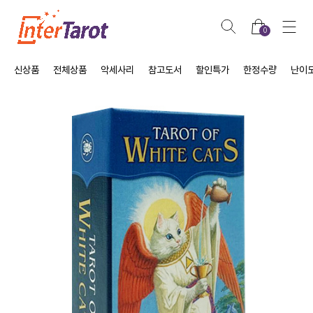
0
신상품
전체상품
악세사리
참고도서
할인특가
한정수량
난이