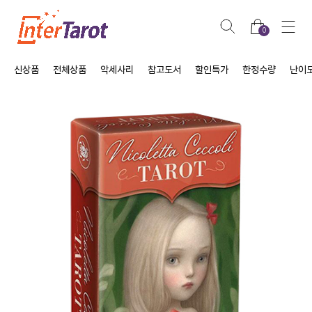
0
신상품
전체상품
악세사리
참고도서
할인특가
한정수량
난이