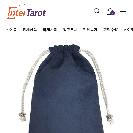
0
신상품
전체상품
악세사리
참고도서
할인특가
한정수량
난이