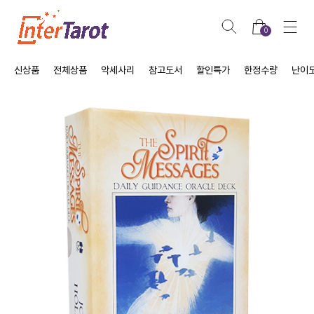
0
신상품
전체상품
악세사리
참고도서
할인특가
한정수량
난이