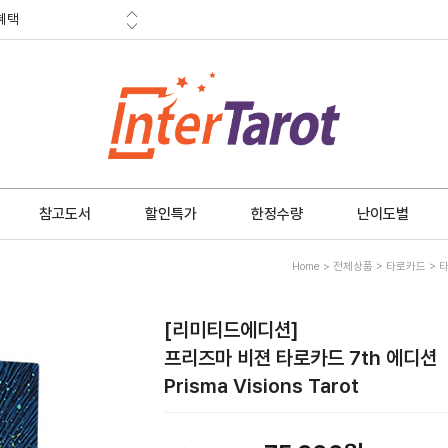
혜택
금 소멸안내
참고도서
할인특가
한정수량
난이도별
Home
>
전체상품
>
타로카드
>
[리미티드에디션]
프리즈마 비젼 타로카드 7th 에디션
Prisma Visions Tarot