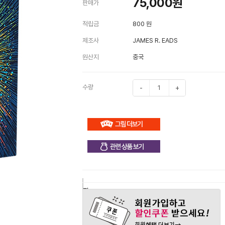
75,000
원
판매가
적립금
800 원
제조사
JAMES R. EADS
원산지
중국
수량
-
+
구
장
관
매
바
심