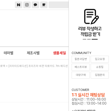
0
테마별
제조사별
샘플세일
COMMUNITY
질문과답변
입고요청
타로덱
> [리미티드에디션] 프리즈마 비젼 타로카드 7th 에디션 Prisma Visions Tarot
베스트리뷰
쇼핑팁
대량구매
입점문의
CUSTOMER
1:1 실시간 채팅상담
상담시간 : 11:00~16:00
점심시간 : 13:00~14:00