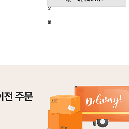
하
구
상
기
니
품