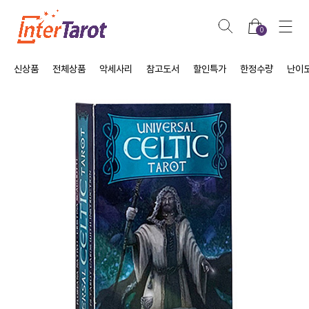
0
신상품
전체상품
악세사리
참고도서
할인특가
한정수량
난이