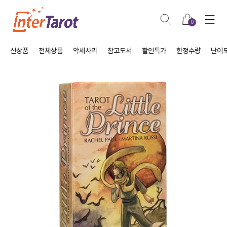
0
신상품
전체상품
악세사리
참고도서
할인특가
한정수량
난이