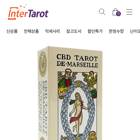
0
신상품
전체상품
악세사리
참고도서
할인특가
한정수량
난이