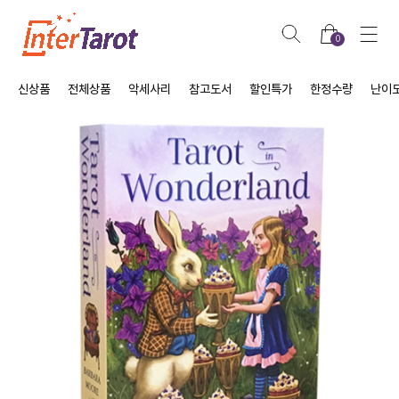
0
신상품
전체상품
악세사리
참고도서
할인특가
한정수량
난이