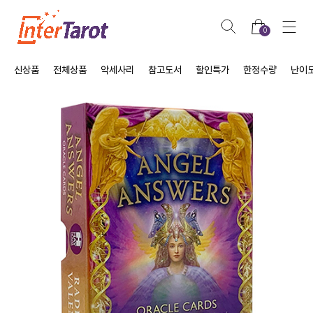
0
신상품
전체상품
악세사리
참고도서
할인특가
한정수량
난이