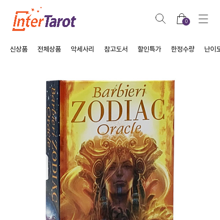
0
신상품
전체상품
악세사리
참고도서
할인특가
한정수량
난이