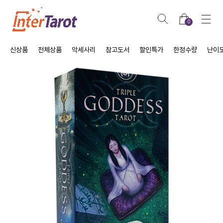
0
신상품
전체상품
악세사리
참고도서
할인특가
한정수량
난이