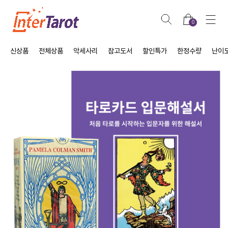
0
신상품
전체상품
악세사리
참고도서
할인특가
한정수량
난이