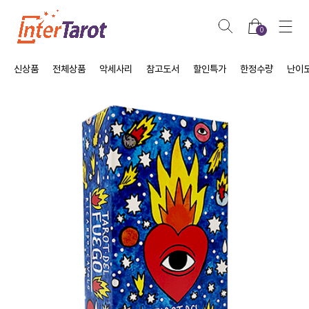
0
신상품
전체상품
악세사리
참고도서
할인특가
한정수량
난이