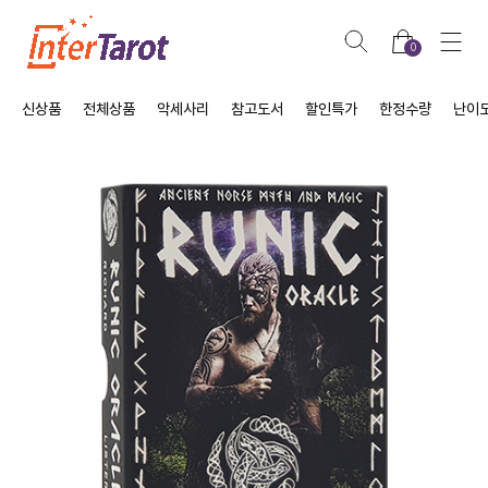
0
신상품
전체상품
악세사리
참고도서
할인특가
한정수량
난이