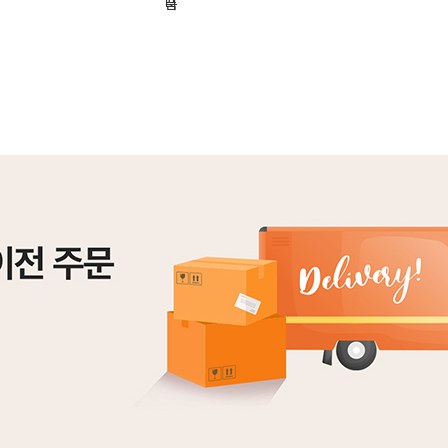
기
니
품