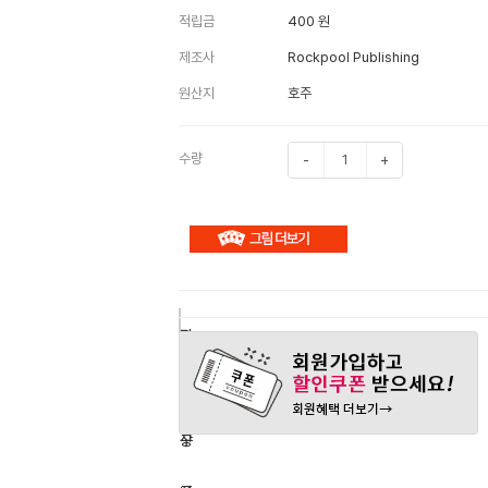
적립금
400 원
제조사
Rockpool Publishing
원산지
호주
수량
-
+
구
장
관
매
바
심
하
구
상