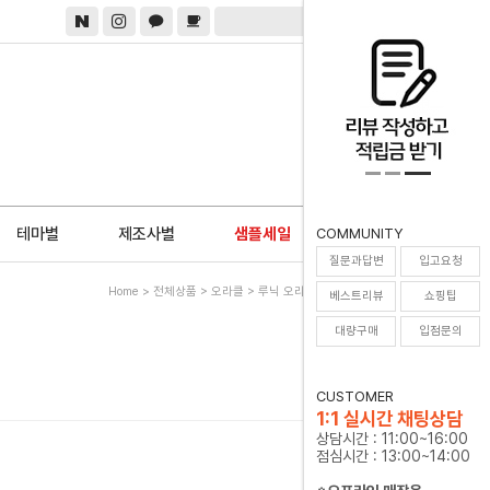
0
테마별
제조사별
샘플세일
COMMUNITY
질문과답변
입고요청
Home
>
전체상품
>
오라클
> 루닉 오라클카드 Runic Oracle
베스트리뷰
쇼핑팁
대량구매
입점문의
CUSTOMER
1:1 실시간 채팅상담
상담시간 : 11:00~16:00
점심시간 : 13:00~14:00