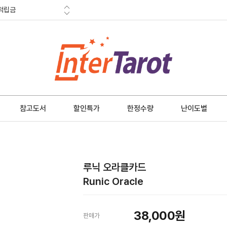
적립금
혜택
금 소멸안내
참고도서
할인특가
한정수량
난이도별
루닉 오라클카드
Runic Oracle
38,000
원
판매가