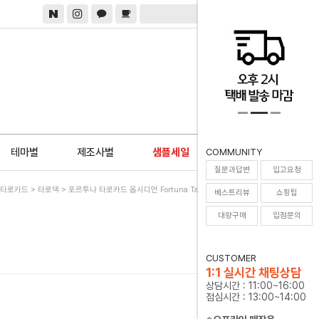
0
테마별
제조사별
샘플세일
COMMUNITY
질문과답변
입고요청
타로카드
>
타로덱
> 포르투나 타로카드 옵시디언 Fortuna Tarot Obsidian Occult
베스트리뷰
쇼핑팁
대량구매
입점문의
t
CUSTOMER
1:1 실시간 채팅상담
상담시간 : 11:00~16:00
점심시간 : 13:00~14:00