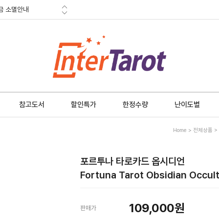
금 소멸안내
적립금
혜택
금 소멸안내
참고도서
할인특가
한정수량
난이도별
Home
>
전체상품
>
포르투나 타로카드 옵시디언
Fortuna Tarot Obsidian Occul
109,000원
판매가