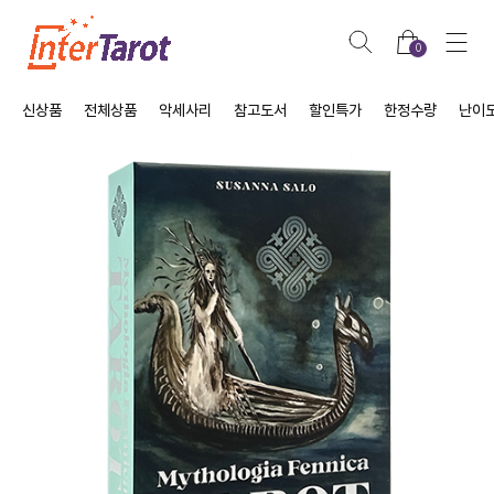
0
신상품
전체상품
악세사리
참고도서
할인특가
한정수량
난이