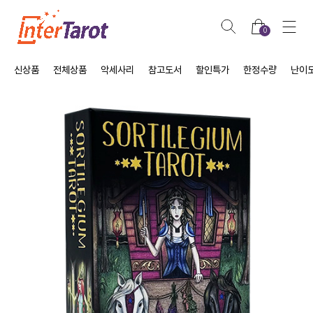
0
신상품
전체상품
악세사리
참고도서
할인특가
한정수량
난이