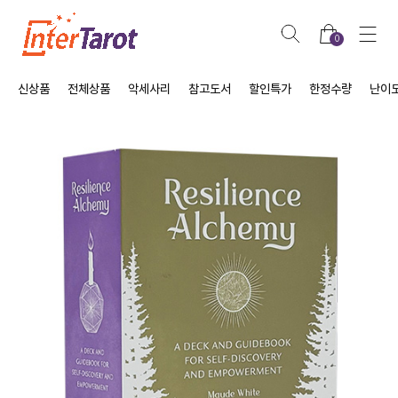
0
신상품
전체상품
악세사리
참고도서
할인특가
한정수량
난이