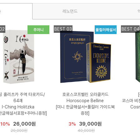
클
레노먼드
02
BEST 03
BEST 04
칭 홀리츠카 주역 타로카드/
호로스코프벨린 오라클카드
64괘
Horoscope Belline
코스마 비
I-Ching Holitzka
[미니 한글해설서+풀컬러 가이드북
Cosm
한글해설서포함+주머니증정]
증정]
26,000원
39,000원
10%
3%
29,000원
40,000원