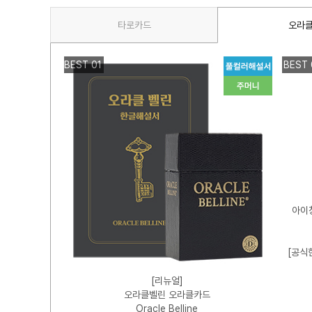
타로카드
오라
BEST 01
BEST 
타로카드
아이
 Tarot
설서+주머니
+참고서적 증정]
[공식
,000원
[리뉴얼]
00원
오라클벨린 오라클카드
Oracle Belline