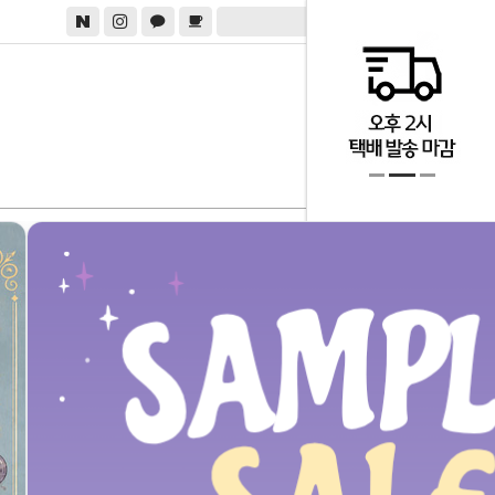
0
테마별
제조사별
샘플세일
COMMUNITY
질문과답변
입고요청
베스트리뷰
쇼핑팁
대량구매
입점문의
CUSTOMER
1:1 실시간 채팅상담
상담시간 : 11:00~16:00
점심시간 : 13:00~14:00