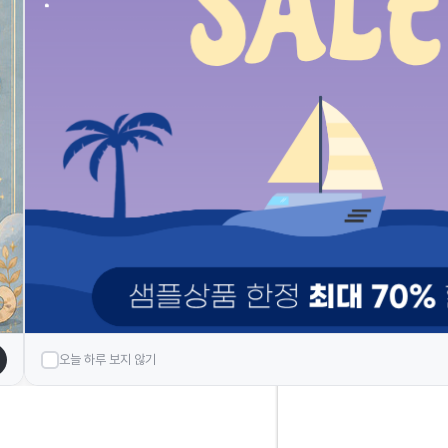
※오프라인 매장은
운영하고 있지 않으며,
방문구매 불가능합니다.※
BANK INFO
우리 : 1005-102-218059
예금주 : (주)헤스티아
TODAY VIEW
오늘 하루 보지 않기