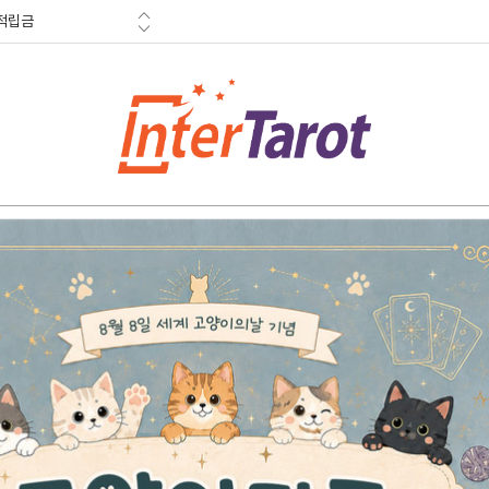
적립금
혜택
금 소멸안내
참고도서
할인특가
한정수량
난이도별