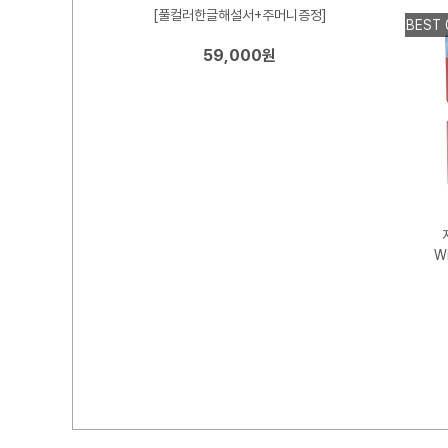
[풀컬러한글해설서+주머니증정]
BEST 
59,000원
이스]
W
0주년 타로카드
tennial Tarot
n
+참고서적 증정]
,000원
00원