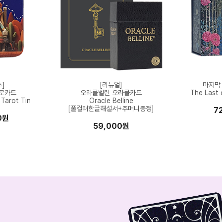
스]
[리뉴얼]
마지막
타로카드
오라클벨린 오라클카드
The Last o
Tarot Tin
Oracle Belline
[풀컬러한글해설서+주머니증정]
7
0원
59,000원