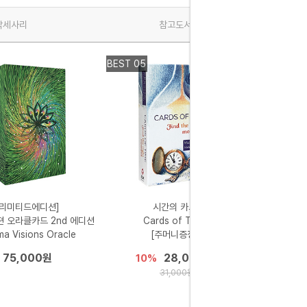
악세사리
참고도서
BEST 05
BEST 01
[리미티드에디션]
시간의 카드
젼 오라클카드 2nd 에디션
Cards of Time
a Visions Oracle
[주머니증정]
75,000원
28,000원
10%
31,000원
M
[풀컬