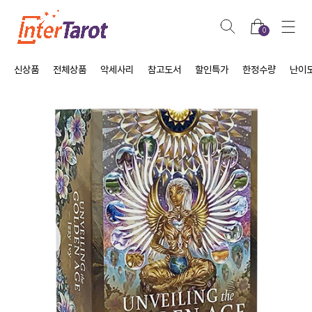
0
신상품
전체상품
악세사리
참고도서
할인특가
한정수량
난이