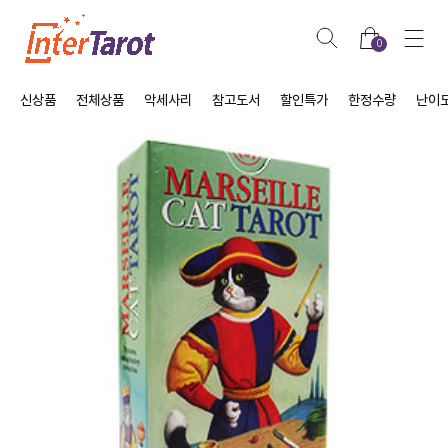
0
신상품
전체상품
악세사리
참고도서
할인특가
한정수량
난이