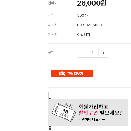
26,000
원
판매가
적립금
300 원
제조사
LO SCARABEO
원산지
이탈리아
수량
-
+
구
장
관
매
바
심
하
구
상