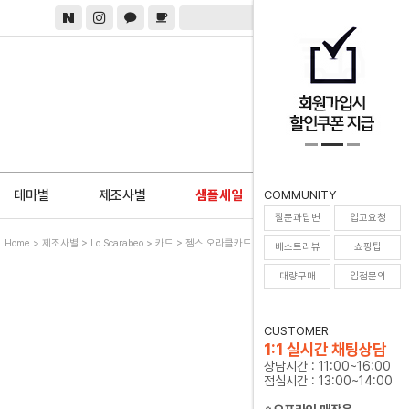
0
테마별
제조사별
샘플세일
COMMUNITY
질문과답변
입고요청
Home
>
제조사별
>
Lo Scarabeo
>
카드
> 젬스 오라클카드 Gems Oracle Cards
베스트리뷰
쇼핑팁
대량구매
입점문의
CUSTOMER
1:1 실시간 채팅상담
상담시간 : 11:00~16:00
점심시간 : 13:00~14:00