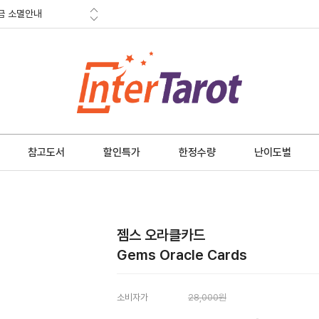
금 소멸안내
적립금
혜택
금 소멸안내
참고도서
할인특가
한정수량
난이도별
젬스 오라클카드
Gems Oracle Cards
소비자가
28,000원