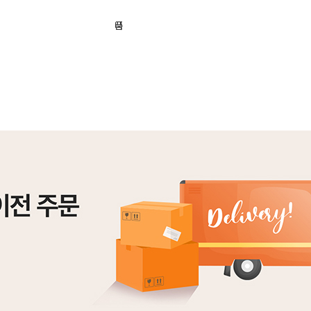
기
니
품