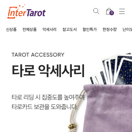
0
신상품
전체상품
악세사리
참고도서
할인특가
한정수량
난이