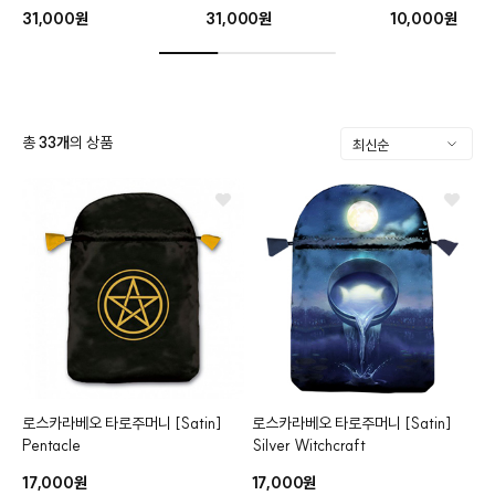
31,000원
31,000원
10,000원
총
33
개
의 상품
로스카라베오 타로주머니
[Satin]
로스카라베오 타로주머니
[Satin]
클카드
Pentacle
Silver Witchcraft
17,000원
17,000원